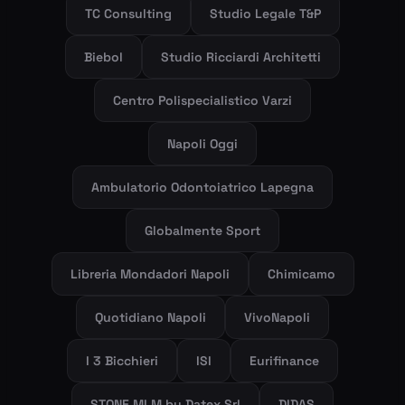
TC Consulting
Studio Legale T&P
Biebol
Studio Ricciardi Architetti
Centro Polispecialistico Varzi
Napoli Oggi
Ambulatorio Odontoiatrico Lapegna
Globalmente Sport
Libreria Mondadori Napoli
Chimicamo
Quotidiano Napoli
VivoNapoli
I 3 Bicchieri
ISI
Eurifinance
STONE MLM by Datex Srl
DIDAS